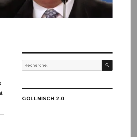
RECHERC
Recherche
pour :
é
nt
GOLLNISCH 2.0