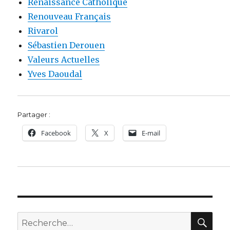
Renaissance Catholique
Renouveau Français
Rivarol
Sébastien Derouen
Valeurs Actuelles
Yves Daoudal
Partager :
Facebook
X
E-mail
REC
Recherche