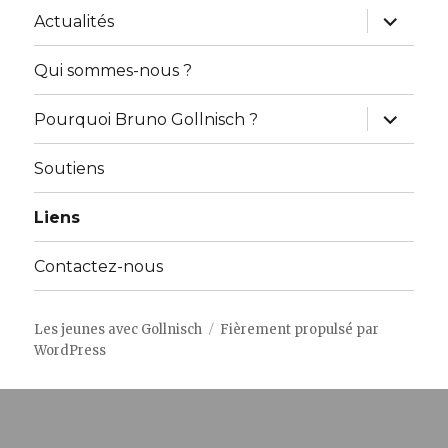
ouvrir
Actualités
le
sous-
menu
Qui sommes-nous ?
ouvrir
Pourquoi Bruno Gollnisch ?
le
sous-
menu
Soutiens
Liens
Contactez-nous
Les jeunes avec Gollnisch
Fièrement propulsé par
WordPress