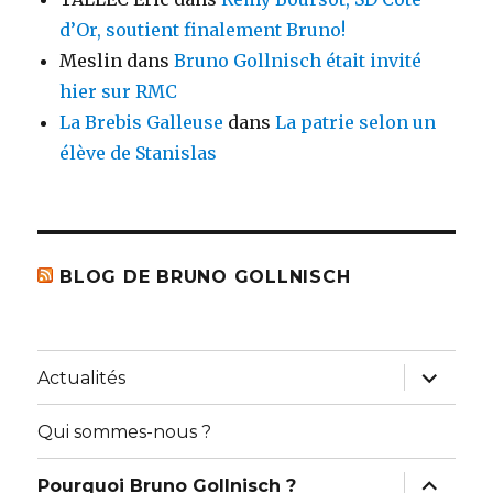
d’Or, soutient finalement Bruno!
Meslin
dans
Bruno Gollnisch était invité
hier sur RMC
La Brebis Galleuse
dans
La patrie selon un
élève de Stanislas
BLOG DE BRUNO GOLLNISCH
ouvrir
Actualités
le
sous-
menu
Qui sommes-nous ?
ouvrir
Pourquoi Bruno Gollnisch ?