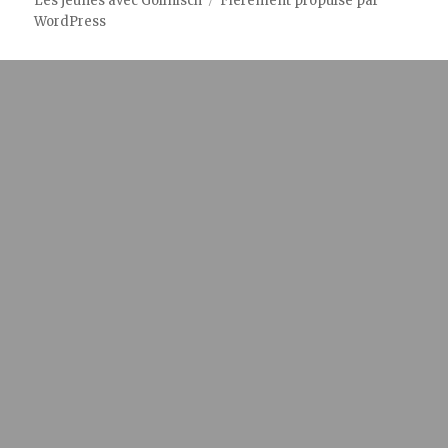
Les jeunes avec Gollnisch
Fièrement propulsé par
WordPress