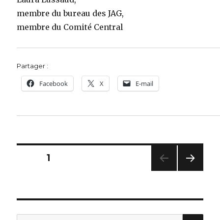
membre du bureau des JAG,
membre du Comité Central
Partager :
Facebook
X
E-mail
Pagination
PAGE
1
PAG
des
E
SUIV
publications
ANT
E
REC