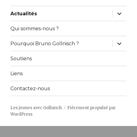
ouvrir
Actualités
le
sous-
menu
Qui sommes-nous ?
ouvrir
Pourquoi Bruno Gollnisch ?
le
sous-
menu
Soutiens
Liens
Contactez-nous
Les jeunes avec Gollnisch
Fièrement propulsé par
WordPress