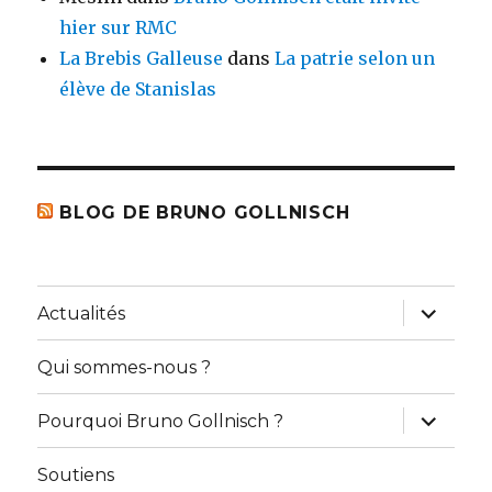
hier sur RMC
La Brebis Galleuse
dans
La patrie selon un
élève de Stanislas
BLOG DE BRUNO GOLLNISCH
ouvrir
Actualités
le
sous-
menu
Qui sommes-nous ?
ouvrir
Pourquoi Bruno Gollnisch ?
le
sous-
menu
Soutiens