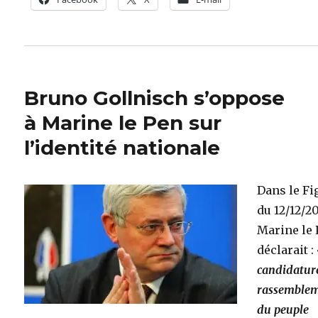
Bruno Gollnisch s’oppose
à Marine le Pen sur
l’identité nationale
Dans le Fi
du 12/12/2
Marine le
déclarait :
candidatur
rassemble
du peuple