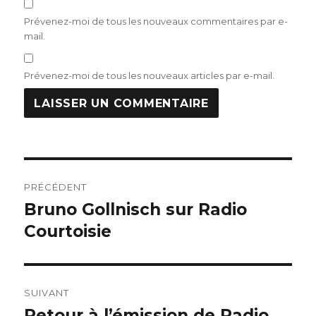
Prévenez-moi de tous les nouveaux commentaires par e-
mail.
Prévenez-moi de tous les nouveaux articles par e-mail.
Navigation
PRÉCÉDENT
de
Bruno Gollnisch sur Radio
Publication
précédente :
Courtoisie
l’article
SUIVANT
Retour à l’émission de Radio
Publication