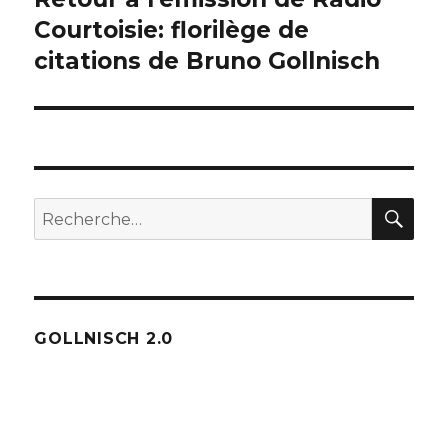
suivante :
Courtoisie: florilège de
citations de Bruno Gollnisch
REC
Recherche
pour :
GOLLNISCH 2.0