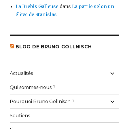
La Brebis Galleuse
dans
La patrie selon un
élève de Stanislas
BLOG DE BRUNO GOLLNISCH
ouvrir
Actualités
le
sous-
menu
Qui sommes-nous ?
ouvrir
Pourquoi Bruno Gollnisch ?
le
sous-
menu
Soutiens