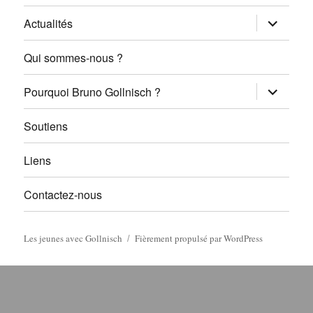
ouvrir
Actualités
le
sous-
menu
Qui sommes-nous ?
ouvrir
Pourquoi Bruno Gollnisch ?
le
sous-
menu
Soutiens
Liens
Contactez-nous
Les jeunes avec Gollnisch
Fièrement propulsé par WordPress