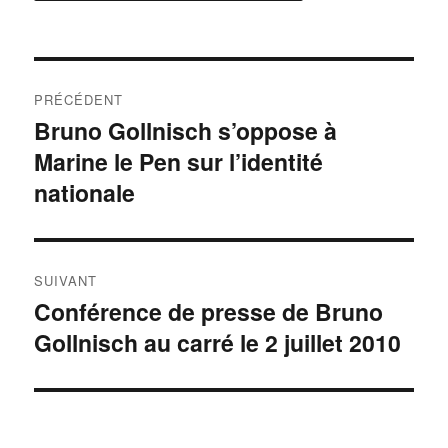
Navigation
PRÉCÉDENT
de
Bruno Gollnisch s’oppose à
Publication
Marine le Pen sur l’identité
précédente :
l’article
nationale
SUIVANT
Conférence de presse de Bruno
Publication
Gollnisch au carré le 2 juillet 2010
suivante :