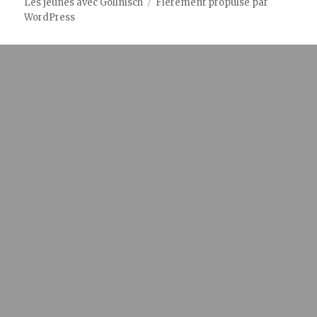
Les jeunes avec Gollnisch
Fièrement propulsé par
WordPress