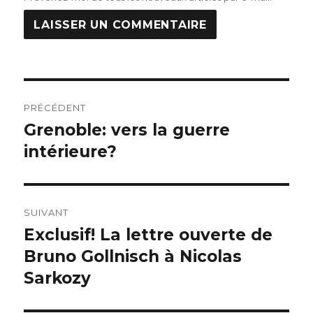
Navigation
PRÉCÉDENT
de
Grenoble: vers la guerre
Publication
précédente :
intérieure?
l’article
SUIVANT
Exclusif! La lettre ouverte de
Publication
suivante :
Bruno Gollnisch à Nicolas
Sarkozy