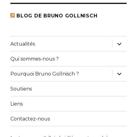
BLOG DE BRUNO GOLLNISCH
ouvrir
Actualités
le
sous-
menu
Qui sommes-nous ?
ouvrir
Pourquoi Bruno Gollnisch ?
le
sous-
menu
Soutiens
Liens
Contactez-nous