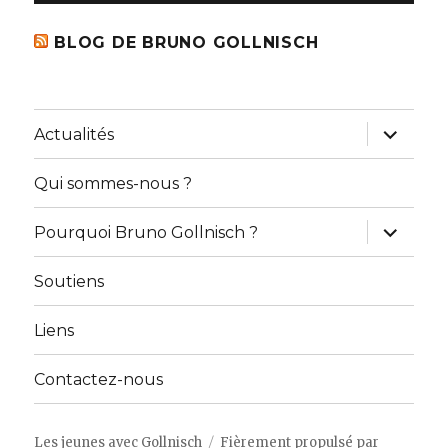
BLOG DE BRUNO GOLLNISCH
ouvrir
Actualités
le
sous-
menu
Qui sommes-nous ?
ouvrir
Pourquoi Bruno Gollnisch ?
le
sous-
menu
Soutiens
Liens
Contactez-nous
Les jeunes avec Gollnisch
Fièrement propulsé par