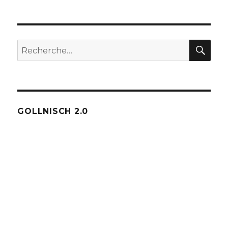
REC
Recherche
pour :
GOLLNISCH 2.0