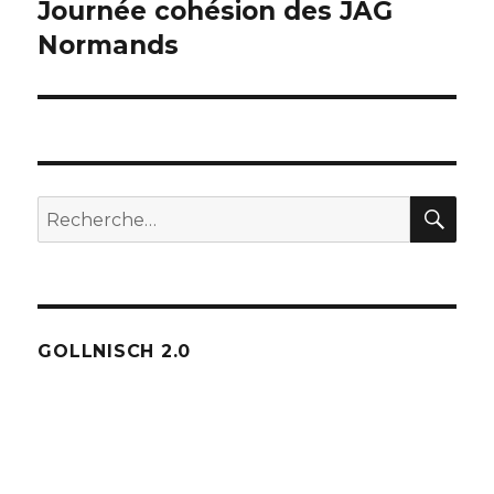
Journée cohésion des JAG
Publication
suivante :
Normands
REC
Recherche
pour :
GOLLNISCH 2.0