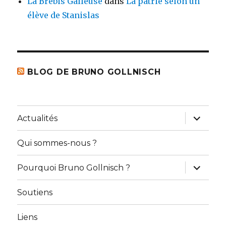
La Brebis Galleuse
dans
La patrie selon un
élève de Stanislas
BLOG DE BRUNO GOLLNISCH
ouvrir
Actualités
le
sous-
menu
Qui sommes-nous ?
ouvrir
Pourquoi Bruno Gollnisch ?
le
sous-
menu
Soutiens
Liens