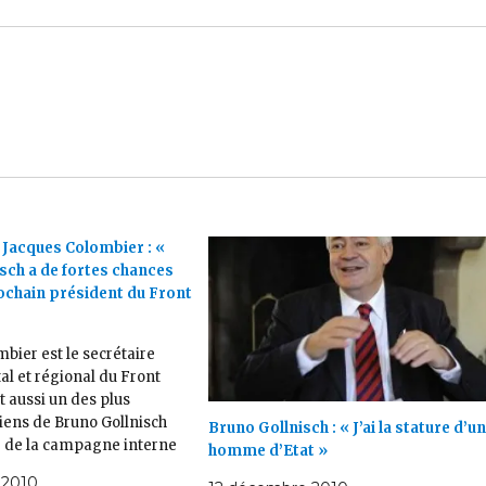
 Jacques Colombier : «
sch a de fortes chances
rochain président du Front
bier est le secrétaire
l et régional du Front
st aussi un des plus
iens de Bruno Gollnisch
Bruno Gollnisch : « J’ai la stature d’u
e de la campagne interne
homme d’Etat »
onal visant à la succession
 2010