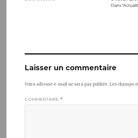
les combats portant haut, fièrement et…
de Jean-Marie
Dans "Actuali
de répondre 
Bordeaux af
Laisser un commentaire
Votre adresse e-mail ne sera pas publiée.
Les champs ob
COMMENTAIRE
*