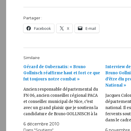
Partager :
Facebook
X
E-mail
Similaire
Gérard de Gubernatis: « Bruno
Interview de
Gollnisch réaffirme haut et fort ce que
Bruno Gollni
fut toujours notre combat »
d’être élu p
National »
Ancien responsable départemental du
FN 06, ancien conseiller régional PACA
Jacques Colom
et conseiller municipal de Nice, c’est
départementa
avec un grand plaisir que je soutiens la
national. Il e
candidature de Bruno GOLLNISCH à la
fervents sout
présidence du FN. Homme d’honneur et
dans le cadr
6 décembre 2010
de fidélité, il a depuis toujours été dans
au Front nati
Dans "Soutiens"
6 novembre