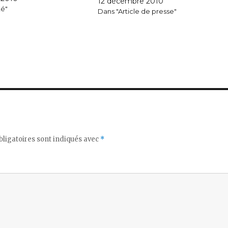
12 décembre 2010
 Le Pen. Celui-ci a accepté
té"
Dans "Article de presse"
aux questions d’Infos-
in donner…
ligatoires sont indiqués avec
*