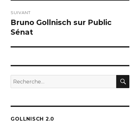
SUIVANT
Bruno Gollnisch sur Public
Publication
suivante :
Sénat
REC
Recherche
pour :
GOLLNISCH 2.0