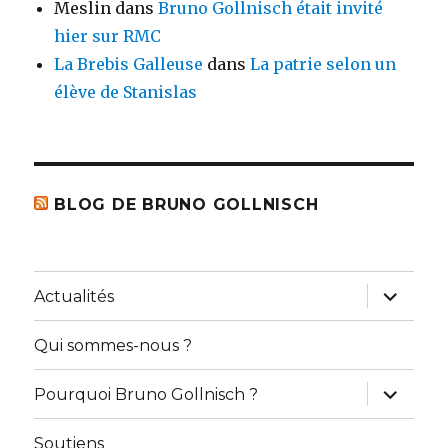
Meslin
dans
Bruno Gollnisch était invité
hier sur RMC
La Brebis Galleuse
dans
La patrie selon un
élève de Stanislas
BLOG DE BRUNO GOLLNISCH
ouvrir
Actualités
le
sous-
menu
Qui sommes-nous ?
ouvrir
Pourquoi Bruno Gollnisch ?
le
sous-
menu
Soutiens