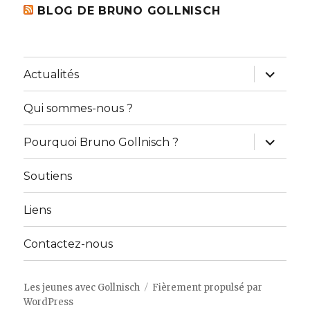
BLOG DE BRUNO GOLLNISCH
ouvrir
Actualités
le
sous-
menu
Qui sommes-nous ?
ouvrir
Pourquoi Bruno Gollnisch ?
le
sous-
menu
Soutiens
Liens
Contactez-nous
Les jeunes avec Gollnisch
Fièrement propulsé par
WordPress