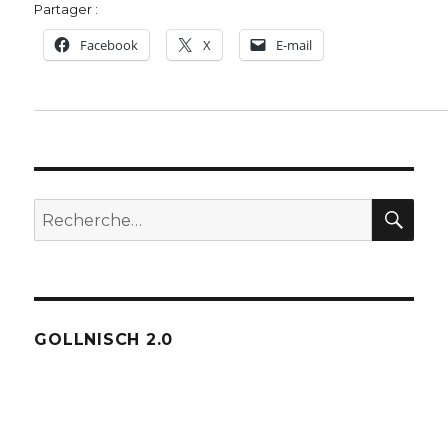
Partager :
Facebook
X
E-mail
REC
Recherche
pour :
GOLLNISCH 2.0