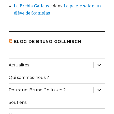
La Brebis Galleuse
dans
La patrie selon un
élève de Stanislas
BLOG DE BRUNO GOLLNISCH
ouvrir
Actualités
le
sous-
menu
Qui sommes-nous ?
ouvrir
Pourquoi Bruno Gollnisch ?
le
sous-
menu
Soutiens