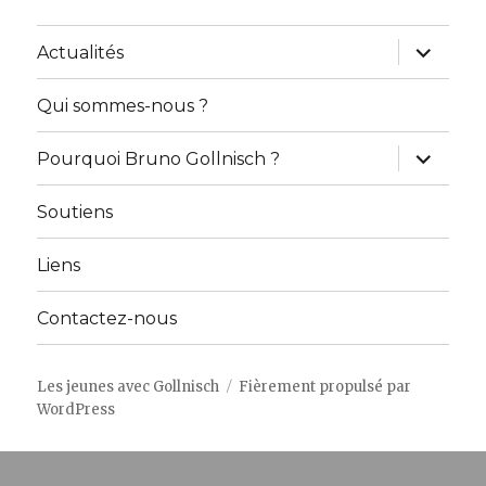
ouvrir
Actualités
le
sous-
menu
Qui sommes-nous ?
ouvrir
Pourquoi Bruno Gollnisch ?
le
sous-
menu
Soutiens
Liens
Contactez-nous
Les jeunes avec Gollnisch
Fièrement propulsé par
WordPress