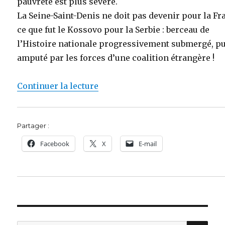
pauvreté est plus sévère.
La Seine-Saint-Denis ne doit pas devenir pour la Fr
ce que fut le Kossovo pour la Serbie : berceau de
l’Histoire nationale progressivement submergé, p
amputé par les forces d’une coalition étrangère !
de « L’Appel de Saint Denis »
Continuer la lecture
Partager :
Facebook
X
E-mail
REC