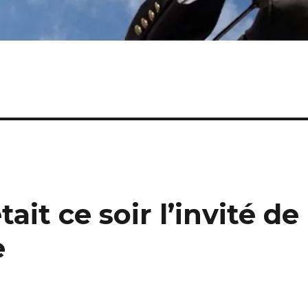
é
ait ce soir l’invité de
e