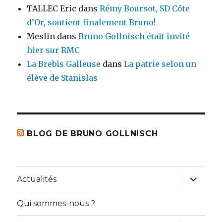
TALLEC Eric
dans
Rémy Boursot, SD Côte
d’Or, soutient finalement Bruno!
Meslin
dans
Bruno Gollnisch était invité
hier sur RMC
La Brebis Galleuse
dans
La patrie selon un
élève de Stanislas
BLOG DE BRUNO GOLLNISCH
ouvrir
Actualités
le
sous-
menu
Qui sommes-nous ?