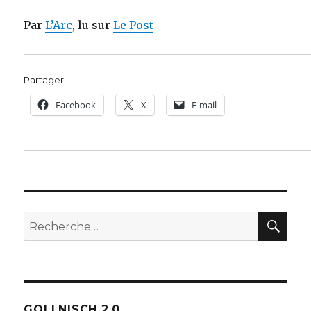
Par
L’Arc
, lu sur
Le Post
Partager :
Facebook
X
E-mail
REC
Recherche
pour :
GOLLNISCH 2.0