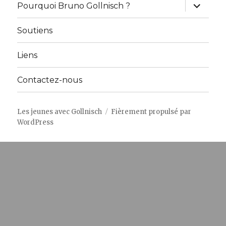
ouvrir
Pourquoi Bruno Gollnisch ?
le
sous-
menu
Soutiens
Liens
Contactez-nous
Les jeunes avec Gollnisch
Fièrement propulsé par
WordPress