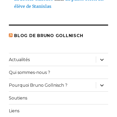
élève de Stanislas
BLOG DE BRUNO GOLLNISCH
ouvrir
Actualités
le
sous-
menu
Qui sommes-nous ?
ouvrir
Pourquoi Bruno Gollnisch ?
le
sous-
menu
Soutiens
Liens