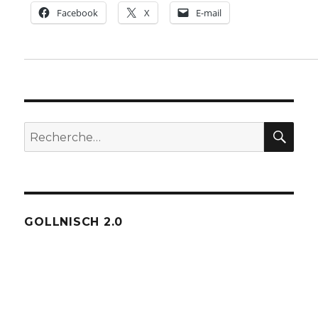
Facebook
X
E-mail
REC
Recherche
pour :
GOLLNISCH 2.0