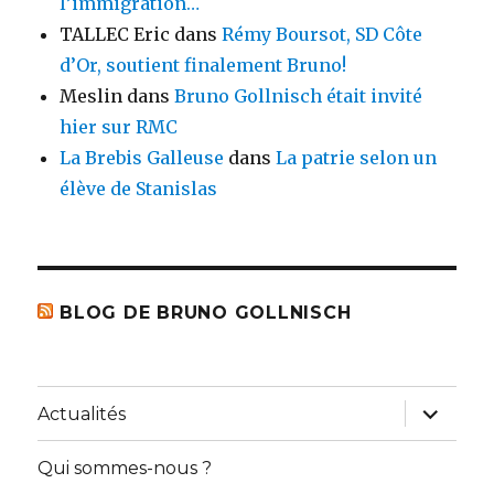
l’immigration…
TALLEC Eric
dans
Rémy Boursot, SD Côte
d’Or, soutient finalement Bruno!
Meslin
dans
Bruno Gollnisch était invité
hier sur RMC
La Brebis Galleuse
dans
La patrie selon un
élève de Stanislas
BLOG DE BRUNO GOLLNISCH
ouvrir
Actualités
le
sous-
menu
Qui sommes-nous ?