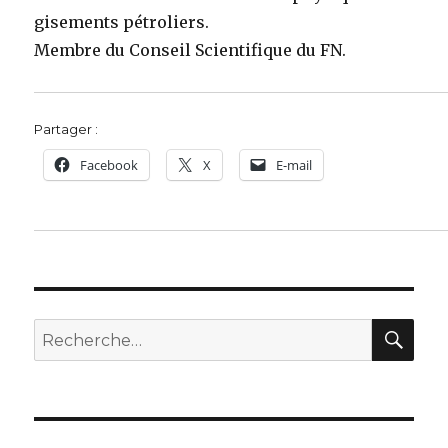
gisements pétroliers.
Membre du Conseil Scientifique du FN.
Partager :
Facebook
X
E-mail
REC
Recherche
pour :