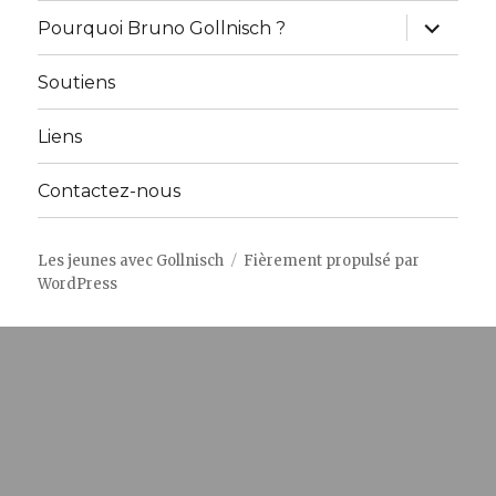
ouvrir
Pourquoi Bruno Gollnisch ?
le
sous-
menu
Soutiens
Liens
Contactez-nous
Les jeunes avec Gollnisch
Fièrement propulsé par
WordPress