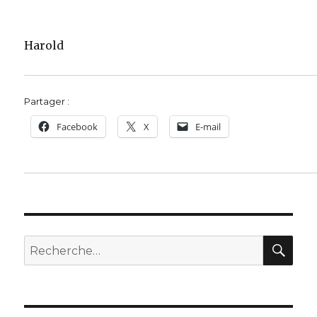
Harold
Partager :
Facebook
X
E-mail
REC
Recherche
pour :