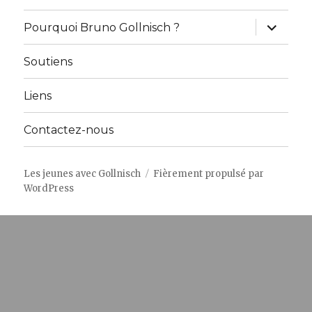
ouvrir
Pourquoi Bruno Gollnisch ?
le
sous-
menu
Soutiens
Liens
Contactez-nous
Les jeunes avec Gollnisch
Fièrement propulsé par
WordPress