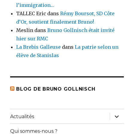
l’immigration…
TALLEC Eric
dans
Rémy Boursot, SD Côte
d’Or, soutient finalement Bruno!
Meslin
dans
Bruno Gollnisch était invité
hier sur RMC
La Brebis Galleuse
dans
La patrie selon un
élève de Stanislas
BLOG DE BRUNO GOLLNISCH
ouvrir
Actualités
le
sous-
menu
Qui sommes-nous ?