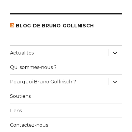
BLOG DE BRUNO GOLLNISCH
ouvrir
Actualités
le
sous-
menu
Qui sommes-nous ?
ouvrir
Pourquoi Bruno Gollnisch ?
le
sous-
menu
Soutiens
Liens
Contactez-nous