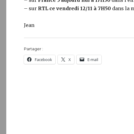
– sur
France 5 aujourd’hui à 17H30
dans l’é
– sur
RTL ce vendredi 12/11 à 7H50
dans la m
Jean
Partager :
Facebook
X
E-mail