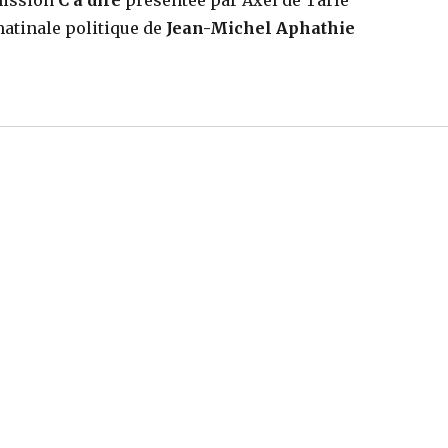
mission
C à dire
présentée par Axel de Tarlé
atinale politique de
Jean-Michel Aphathie