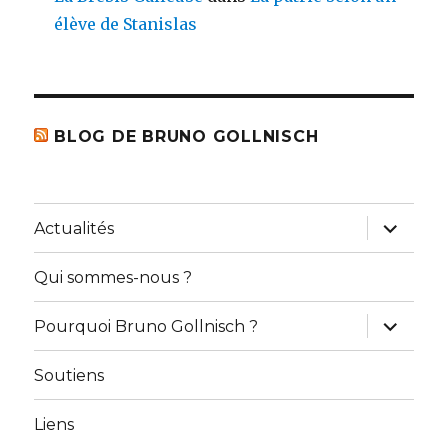
élève de Stanislas
BLOG DE BRUNO GOLLNISCH
ouvrir
Actualités
le
sous-
menu
Qui sommes-nous ?
ouvrir
Pourquoi Bruno Gollnisch ?
le
sous-
menu
Soutiens
Liens