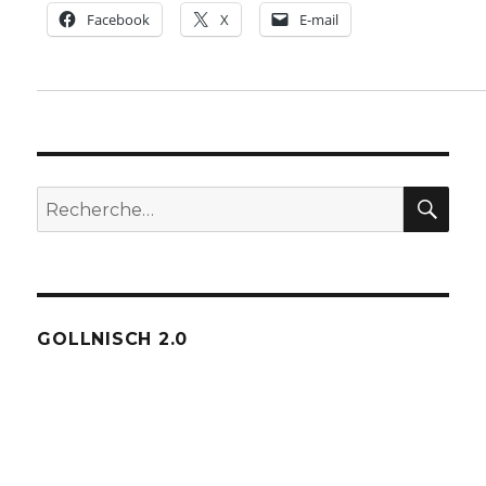
Facebook
X
E-mail
REC
Recherche
pour :
GOLLNISCH 2.0