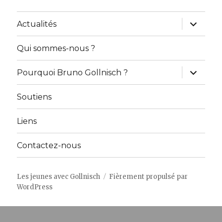
ouvrir
Actualités
le
sous-
menu
Qui sommes-nous ?
ouvrir
Pourquoi Bruno Gollnisch ?
le
sous-
menu
Soutiens
Liens
Contactez-nous
Les jeunes avec Gollnisch
Fièrement propulsé par
WordPress