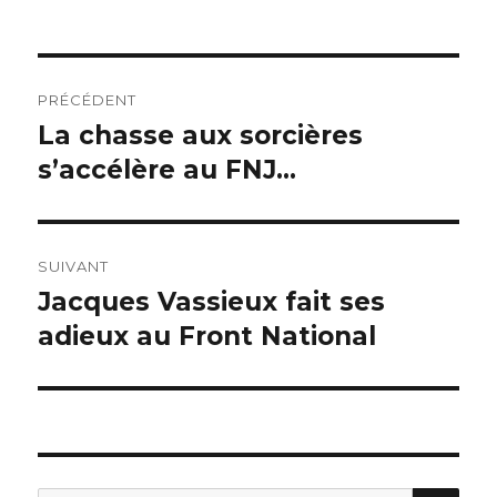
Navigation
PRÉCÉDENT
de
La chasse aux sorcières
Publication
précédente :
s’accélère au FNJ…
l’article
SUIVANT
Jacques Vassieux fait ses
Publication
suivante :
adieux au Front National
REC