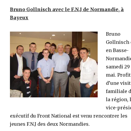
Bruno Gollnisch avec le F.N.J de Normandie, à
Bayeux
Bruno
Gollnisch 
en Basse-
Normandie
samedi 29
mai. Profi
d’une visi
familiale 
la région, 
vice-prési
exécutif du Front National est venu rencontrer les
jeunes F.N.J des deux Normandies.