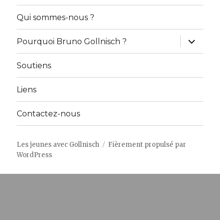
sous-
menu
Qui sommes-nous ?
ouvrir
Pourquoi Bruno Gollnisch ?
le
sous-
menu
Soutiens
Liens
Contactez-nous
Les jeunes avec Gollnisch
Fièrement propulsé par
WordPress