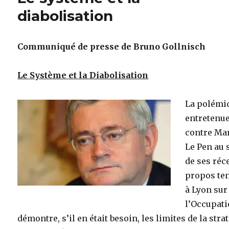
diabolisation
Communiqué de presse de Bruno Gollnisch
Le Système et la Diabolisation
La polémi
entretenu
contre Ma
Le Pen au 
de ses réc
propos te
à Lyon sur
l’Occupat
démontre, s’il en était besoin, les limites de la stra