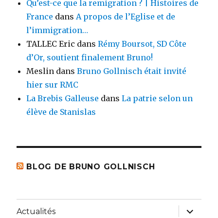
Qu’est-ce que la remigration ? | Histoires de
France
dans
A propos de l’Eglise et de
l’immigration…
TALLEC Eric
dans
Rémy Boursot, SD Côte
d’Or, soutient finalement Bruno!
Meslin
dans
Bruno Gollnisch était invité
hier sur RMC
La Brebis Galleuse
dans
La patrie selon un
élève de Stanislas
BLOG DE BRUNO GOLLNISCH
ouvrir
Actualités
le