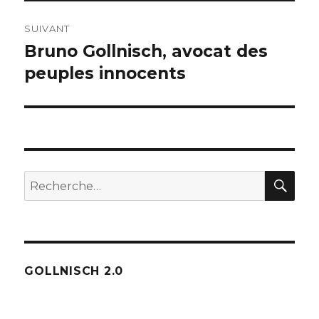
SUIVANT
Bruno Gollnisch, avocat des
Publication
suivante :
peuples innocents
REC
Recherche
pour :
GOLLNISCH 2.0