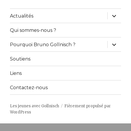
ouvrir
Actualités
le
sous-
menu
Qui sommes-nous ?
ouvrir
Pourquoi Bruno Gollnisch ?
le
sous-
menu
Soutiens
Liens
Contactez-nous
Les jeunes avec Gollnisch
Fièrement propulsé par
WordPress