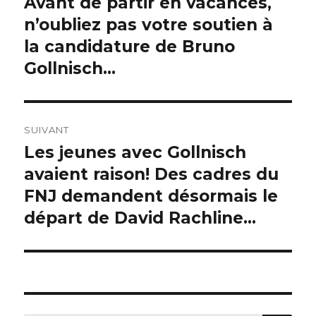
Avant de partir en vacances,
Publication
précédente :
n’oubliez pas votre soutien à
l’article
la candidature de Bruno
Gollnisch…
SUIVANT
Les jeunes avec Gollnisch
Publication
suivante :
avaient raison! Des cadres du
FNJ demandent désormais le
départ de David Rachline…