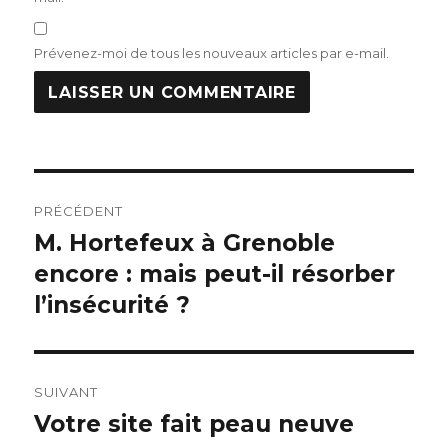
Prévenez-moi de tous les nouveaux articles par e-mail.
Navigation
PRÉCÉDENT
de
M. Hortefeux à Grenoble
Publication
précédente :
encore : mais peut-il résorber
l’article
l’insécurité ?
SUIVANT
Votre site fait peau neuve
Publication