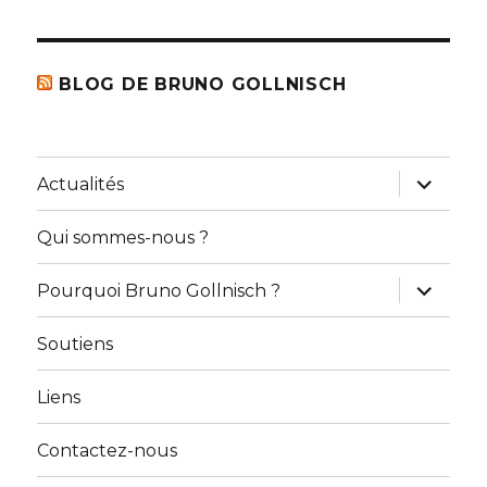
BLOG DE BRUNO GOLLNISCH
ouvrir
Actualités
le
sous-
menu
Qui sommes-nous ?
ouvrir
Pourquoi Bruno Gollnisch ?
le
sous-
menu
Soutiens
Liens
Contactez-nous