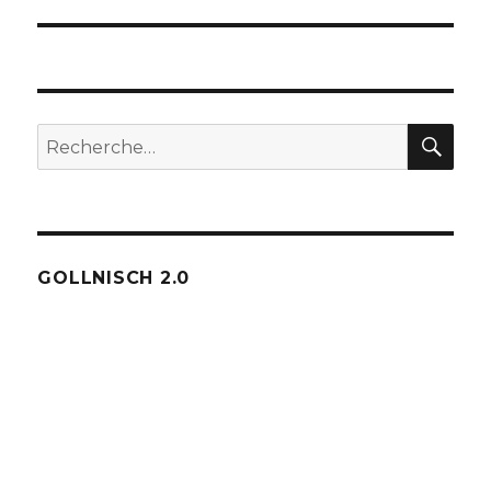
suivante :
REC
Recherche
pour :
GOLLNISCH 2.0