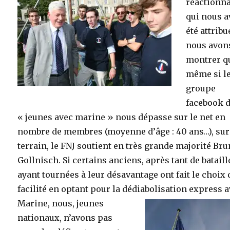
réactionna
qui nous a
été attribu
nous avon
montrer q
même si l
groupe
facebook 
« jeunes avec marine » nous dépasse sur le net en
nombre de membres (moyenne d’âge : 40 ans…), sur
terrain, le FNJ soutient en très grande majorité Br
Gollnisch. Si certains anciens, après tant de bataill
ayant tournées à leur désavantage ont fait le choix 
facilité en optant pour la dédiabolisation express
a
Marine, nous, jeunes
nationaux, n’avons pas