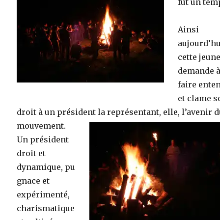
fût un te
Ainsi
aujourd’hu
cette jeun
demande à
faire ente
et clame s
droit à un président la représentant, elle, l’avenir 
mouvement.
Un président
droit et
dynamique, pu
gnace et
expérimenté,
charismatique