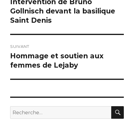
Intervention de Bruno
Publication
précédente :
Gollnisch devant la basilique
l’article
Saint Denis
SUIVANT
Hommage et soutien aux
Publication
suivante :
femmes de Lejaby
REC
Recherche
pour :