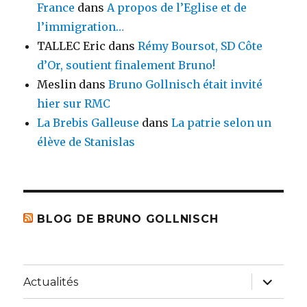
France
dans
A propos de l’Eglise et de
l’immigration…
TALLEC Eric
dans
Rémy Boursot, SD Côte
d’Or, soutient finalement Bruno!
Meslin
dans
Bruno Gollnisch était invité
hier sur RMC
La Brebis Galleuse
dans
La patrie selon un
élève de Stanislas
BLOG DE BRUNO GOLLNISCH
ouvrir
Actualités
le
sous-