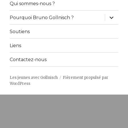
menu
Qui sommes-nous ?
ouvrir
Pourquoi Bruno Gollnisch ?
le
sous-
menu
Soutiens
Liens
Contactez-nous
Les jeunes avec Gollnisch
Fièrement propulsé par
WordPress