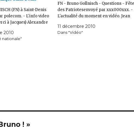
FN - Bruno Gollnisch - Questions - Fêt
SCH (FN) à Saint-Denis
des Patriotesenvoyé par xxx000xxx. -
r polecom. - L'info video
L'actualité du moment en vidéo. Jean
erci à Jacques) Alexandre
11 décembre 2010
e 2010
Dans "Vidéo"
é nationale"
Bruno ! »