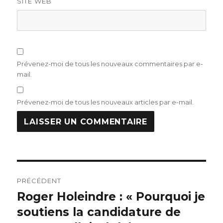
SITE WEB
Prévenez-moi de tous les nouveaux commentaires par e-
mail.
Prévenez-moi de tous les nouveaux articles par e-mail.
Navigation
PRÉCÉDENT
de
Roger Holeindre : « Pourquoi je
Publication
précédente :
soutiens la candidature de
l’article