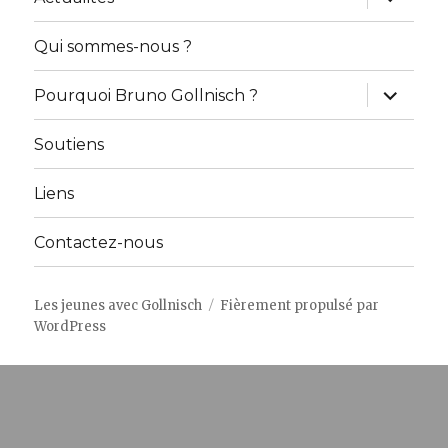
le
sous-
menu
Qui sommes-nous ?
ouvrir
Pourquoi Bruno Gollnisch ?
le
sous-
menu
Soutiens
Liens
Contactez-nous
Les jeunes avec Gollnisch
Fièrement propulsé par
WordPress