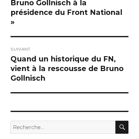
Bruno Gollnisch à la
présidence du Front National
»
SUIVANT
Quand un historique du FN,
Publication
suivante :
vient à la rescousse de Bruno
Gollnisch
REC
Recherche
pour :