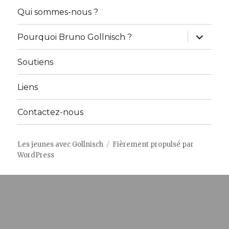
sous-
menu
Qui sommes-nous ?
ouvrir
Pourquoi Bruno Gollnisch ?
le
sous-
menu
Soutiens
Liens
Contactez-nous
Les jeunes avec Gollnisch
Fièrement propulsé par
WordPress