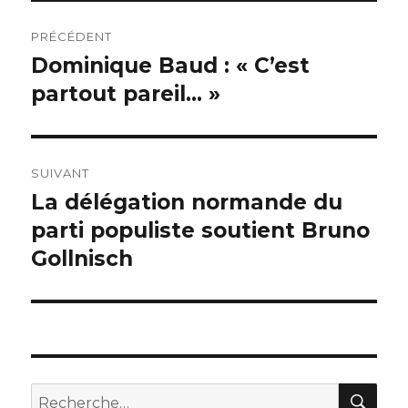
Navigation
PRÉCÉDENT
de
Dominique Baud : « C’est
Publication
précédente :
partout pareil… »
l’article
SUIVANT
La délégation normande du
Publication
suivante :
parti populiste soutient Bruno
Gollnisch
REC
Recherche