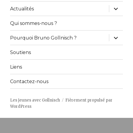
ouvrir
Actualités
le
sous-
menu
Qui sommes-nous ?
ouvrir
Pourquoi Bruno Gollnisch ?
le
sous-
menu
Soutiens
Liens
Contactez-nous
Les jeunes avec Gollnisch
Fièrement propulsé par
WordPress