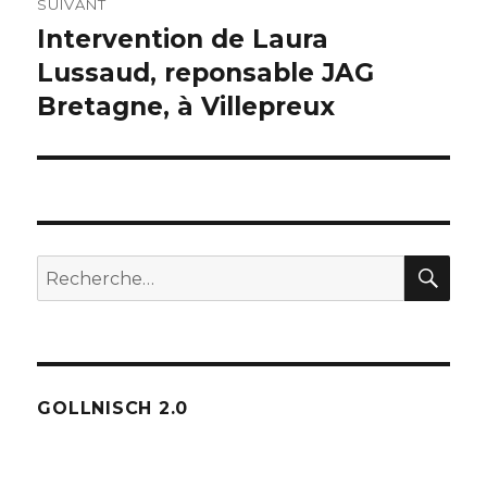
SUIVANT
Intervention de Laura
Publication
suivante :
Lussaud, reponsable JAG
Bretagne, à Villepreux
REC
Recherche
pour :
GOLLNISCH 2.0