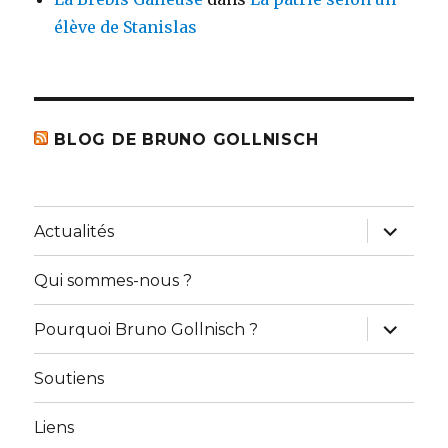
élève de Stanislas
BLOG DE BRUNO GOLLNISCH
ouvrir
Actualités
le
sous-
menu
Qui sommes-nous ?
ouvrir
Pourquoi Bruno Gollnisch ?
le
sous-
menu
Soutiens
Liens