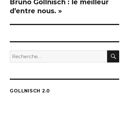
suivante :
Bruno Gollnisch : le meilleur
d’entre nous. »
REC
Recherche
pour :
GOLLNISCH 2.0