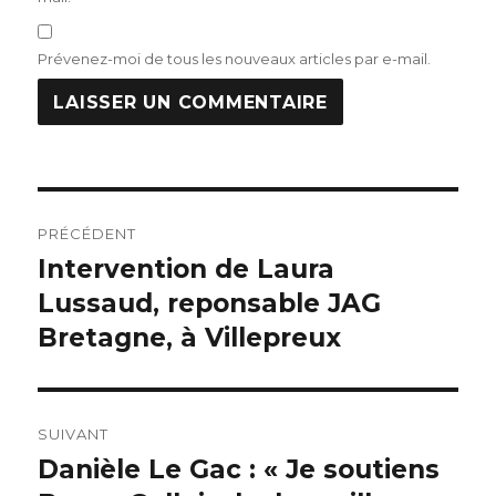
Prévenez-moi de tous les nouveaux articles par e-mail.
Navigation
PRÉCÉDENT
de
Intervention de Laura
Publication
précédente :
Lussaud, reponsable JAG
l’article
Bretagne, à Villepreux
SUIVANT
Danièle Le Gac : « Je soutiens
Publication