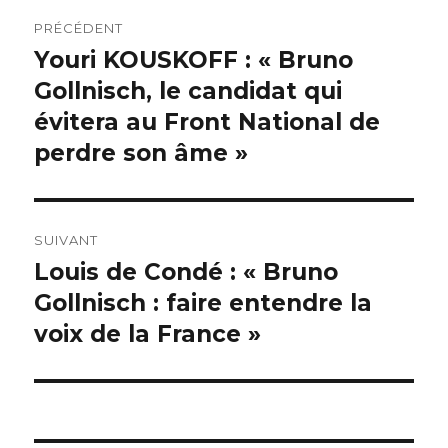
Navigation
PRÉCÉDENT
de
Youri KOUSKOFF : « Bruno
Publication
précédente :
Gollnisch, le candidat qui
l’article
évitera au Front National de
perdre son âme »
SUIVANT
Louis de Condé : « Bruno
Publication
suivante :
Gollnisch : faire entendre la
voix de la France »