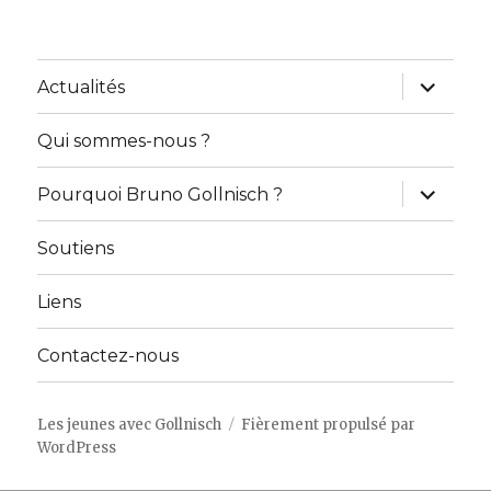
ouvrir
Actualités
le
sous-
menu
Qui sommes-nous ?
ouvrir
Pourquoi Bruno Gollnisch ?
le
sous-
menu
Soutiens
Liens
Contactez-nous
Les jeunes avec Gollnisch
Fièrement propulsé par
WordPress