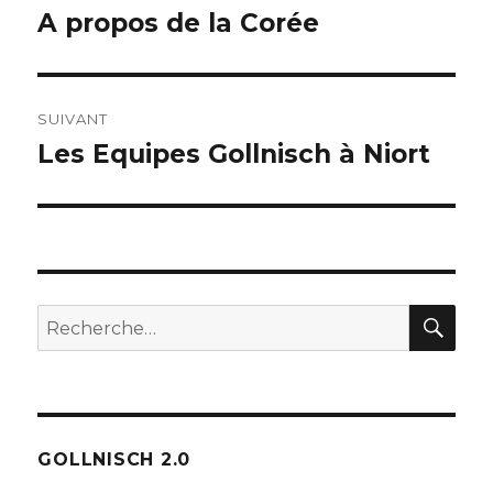
de
A propos de la Corée
Publication
précédente :
l’article
SUIVANT
Les Equipes Gollnisch à Niort
Publication
suivante :
REC
Recherche
pour :
GOLLNISCH 2.0