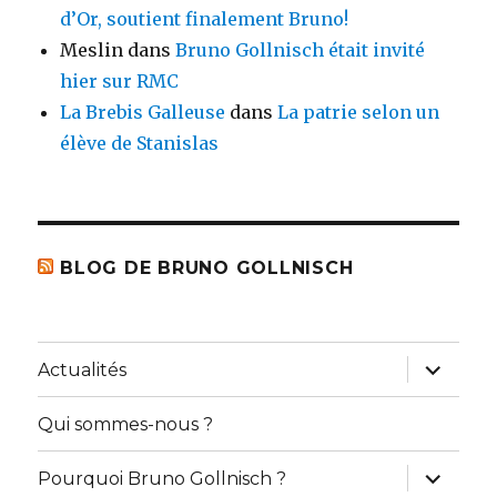
d’Or, soutient finalement Bruno!
Meslin
dans
Bruno Gollnisch était invité
hier sur RMC
La Brebis Galleuse
dans
La patrie selon un
élève de Stanislas
BLOG DE BRUNO GOLLNISCH
ouvrir
Actualités
le
sous-
menu
Qui sommes-nous ?
ouvrir
Pourquoi Bruno Gollnisch ?
le