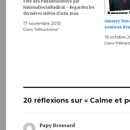
Fête des Patriotesenvoyé par
NationalSocialRadical. - Regardez les
dernières vidéos d'actu. Jean
Amaury Navar
17 novembre 2010
soutiens Bru
Dans "Militantisme"
19 octobre 
Dans "Militan
20 réflexions sur « Calme et 
Papy Brossard
dit :