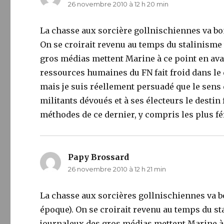
26 novembre 2010 à 12 h 20 min
La chasse aux sorcière gollnischiennes va bon
On se croirait revenu au temps du stalinisme
gros médias mettent Marine à ce point en avan
ressources humaines du FN fait froid dans le 
mais je suis réellement persuadé que le sens d
militants dévoués et à ses électeurs le destin
méthodes de ce dernier, y compris les plus fé
Papy Brossard
dit :
26 novembre 2010 à 12 h 21 min
La chasse aux sorcières gollnischiennes va b
époque). On se croirait revenu au temps du s
journaleux des gros médias mettent Marine à 