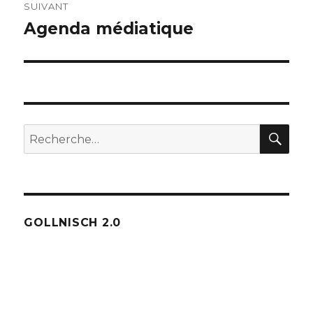
SUIVANT
Agenda médiatique
Publication
suivante :
REC
Recherche
pour :
GOLLNISCH 2.0