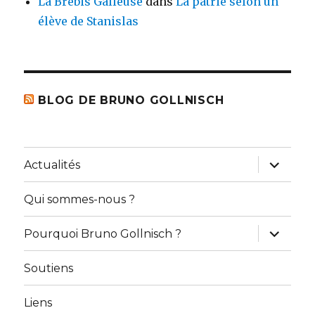
La Brebis Galleuse
dans
La patrie selon un
élève de Stanislas
BLOG DE BRUNO GOLLNISCH
ouvrir
Actualités
le
sous-
menu
Qui sommes-nous ?
ouvrir
Pourquoi Bruno Gollnisch ?
le
sous-
menu
Soutiens
Liens