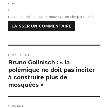
mail.
Prévenez-moi de tous les nouveaux articles par e-mail.
Navigation
PRÉCÉDENT
de
Bruno Gollnisch : « la
Publication
précédente :
polémique ne doit pas inciter
l’article
à construire plus de
mosquées »
SUIVANT