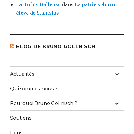
La Brebis Galleuse
dans
La patrie selon un
élève de Stanislas
BLOG DE BRUNO GOLLNISCH
ouvrir
Actualités
le
sous-
menu
Qui sommes-nous ?
ouvrir
Pourquoi Bruno Gollnisch ?
le
sous-
menu
Soutiens
Liens