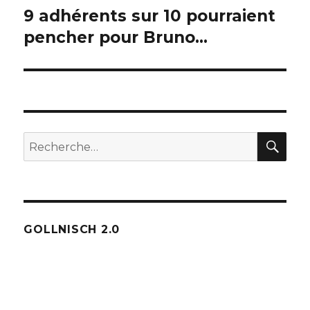
9 adhérents sur 10 pourraient
Publication
suivante :
pencher pour Bruno…
REC
Recherche
pour :
GOLLNISCH 2.0