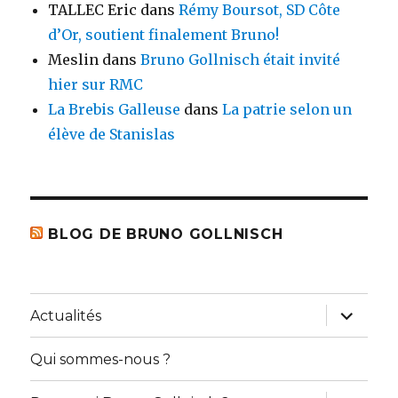
TALLEC Eric
dans
Rémy Boursot, SD Côte
d’Or, soutient finalement Bruno!
Meslin
dans
Bruno Gollnisch était invité
hier sur RMC
La Brebis Galleuse
dans
La patrie selon un
élève de Stanislas
BLOG DE BRUNO GOLLNISCH
ouvrir
Actualités
le
sous-
menu
Qui sommes-nous ?
ouvrir