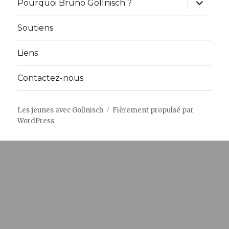
Pourquoi Bruno Gollnisch ?
le
sous-
menu
Soutiens
Liens
Contactez-nous
Les jeunes avec Gollnisch
Fièrement propulsé par
WordPress