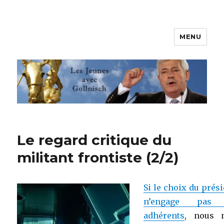
MENU
Les jeunes avec Gollnisch
Le regard critique du
militant frontiste (2/2)
Si le choix du prés
n’engage pas 
adhérents
, nous 