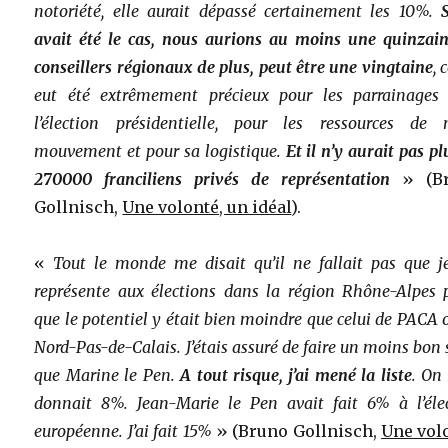
notoriété, elle aurait dépassé certainement les 10%.
S
avait été le cas, nous aurions au moins une quinzai
conseillers régionaux de plus, peut être une vingtaine
, 
eut été extrêmement précieux pour les parrainages
l’élection présidentielle, pour les ressources de 
mouvement et pour sa logistique.
Et il n’y aurait pas pl
270000 franciliens privés de représentation
» (Br
Gollnisch,
Une volonté, un idéal
).
«
Tout le monde me disait qu’il ne fallait pas que 
représente aux élections dans la région Rhône-Alpes 
que le potentiel y était bien moindre que celui de PACA 
Nord-Pas-de-Calais. J’étais assuré de faire un moins bon 
que Marine le Pen.
A tout risque, j’ai mené la liste
. On
donnait 8%. Jean-Marie le Pen avait fait 6% à l’éle
européenne. J’ai fait 15%
» (Bruno Gollnisch,
Une vol