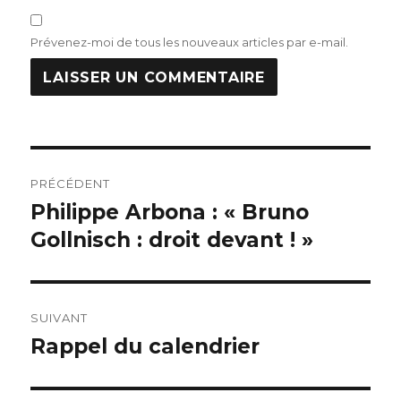
Prévenez-moi de tous les nouveaux articles par e-mail.
Navigation
PRÉCÉDENT
de
Philippe Arbona : « Bruno
Publication
précédente :
Gollnisch : droit devant ! »
l’article
SUIVANT
Rappel du calendrier
Publication
suivante :