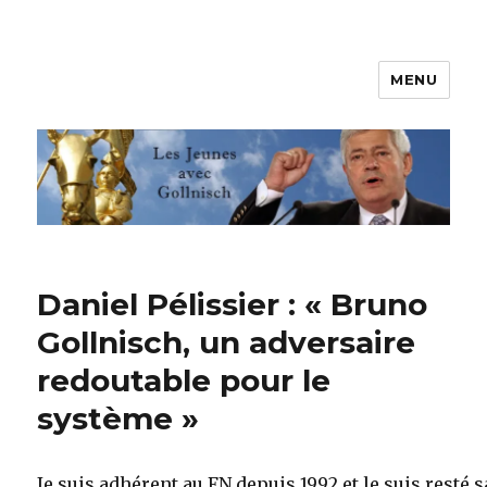
MENU
Les jeunes avec Gollnisch
Daniel Pélissier : « Bruno
Gollnisch, un adversaire
redoutable pour le
système »
Je suis adhérent au FN depuis 1992 et le suis resté 