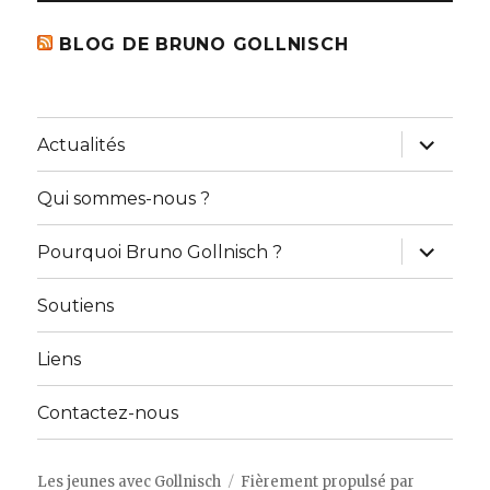
BLOG DE BRUNO GOLLNISCH
ouvrir
Actualités
le
sous-
menu
Qui sommes-nous ?
ouvrir
Pourquoi Bruno Gollnisch ?
le
sous-
menu
Soutiens
Liens
Contactez-nous
Les jeunes avec Gollnisch
Fièrement propulsé par