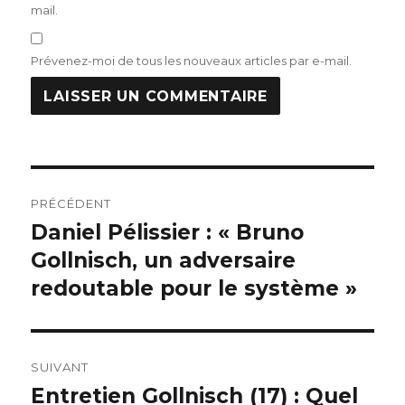
mail.
Prévenez-moi de tous les nouveaux articles par e-mail.
Navigation
PRÉCÉDENT
de
Daniel Pélissier : « Bruno
Publication
précédente :
Gollnisch, un adversaire
l’article
redoutable pour le système »
SUIVANT
Entretien Gollnisch (17) : Quel
Publication