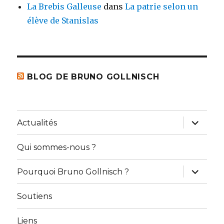
La Brebis Galleuse
dans
La patrie selon un
élève de Stanislas
BLOG DE BRUNO GOLLNISCH
ouvrir
Actualités
le
sous-
menu
Qui sommes-nous ?
ouvrir
Pourquoi Bruno Gollnisch ?
le
sous-
menu
Soutiens
Liens