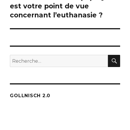
suivante :
est votre point de vue
concernant l’euthanasie ?
REC
Recherche
pour :
GOLLNISCH 2.0