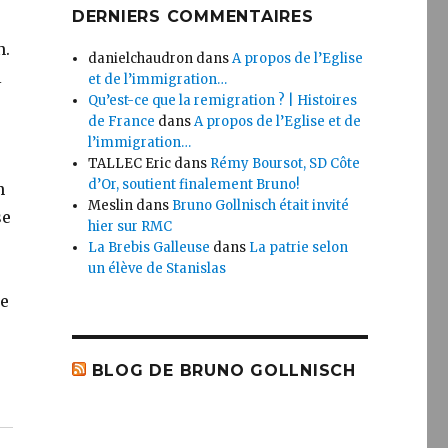
DERNIERS COMMENTAIRES
n.
danielchaudron
dans
A propos de l’Eglise
l
et de l’immigration…
Qu’est-ce que la remigration ? | Histoires
de France
dans
A propos de l’Eglise et de
l’immigration…
TALLEC Eric
dans
Rémy Boursot, SD Côte
d’Or, soutient finalement Bruno!
n
Meslin
dans
Bruno Gollnisch était invité
se
hier sur RMC
La Brebis Galleuse
dans
La patrie selon
un élève de Stanislas
de
BLOG DE BRUNO GOLLNISCH