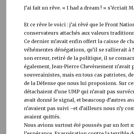
J’ai fait un rêve. « I had a dream ! » s’écriait
Et ce rêve le voici : j’ai rêvé que le Front Nati
conservateurs attachés aux valeurs traditionn
Ce dernier m’avait enfin offert la caisse de c
véhémentes dénégations, qu’il se rallierait à
son erreur, retiré de la politique, il se cons
également, Jean-Pierre Chevènement n’avait 
souverainistes, mais en tous cas patriotes, de 
de la Défense que nous lui proposions. Sur ce
détachaient d’une UMP qui n’avait pas survéc
avait donné le signal, et beaucoup d’autres ava
n’avaient pas suivi –et d’ailleurs nous n’y c
avaient quittés.
Nous avions surtout été poussés par un fort 
l’espérance, Exaspération contre la terrible 