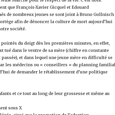
 7ème Marche pour le respect de la vie. C’est donc
ent que François-Xavier Gicquel et Edouard
s de nombreux jeunes se sont joint à Bruno Gollnisch
cortège afin de dénoncer la culture de mort aujourd’hui
otre société.
 pointés du doigt dès les premières minutes, en effet,
st tué dans le ventre de sa mère (chiffre en constante
 passée), et dans lequel une jeune mère en difficulté se
r les médecins ou « conseillers » du planning familia
rd’hui de demander le rétablissement d’une politique
enfants et ce tout au long de leur grossesse et même au
ent sous X