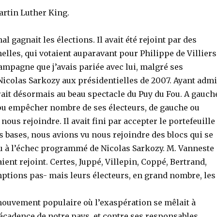
 Martin Luther King.
onal gagnait les élections. Il avait été rejoint par des
elles, qui votaient auparavant pour Philippe de Villiers
hampagne que j’avais pariée avec lui, malgré ses
 Nicolas Sarkozy aux présidentielles de 2007. Ayant adm
acrait désormais au beau spectacle du Puy du Fou. A gauch
pu empêcher nombre de ses électeurs, de gauche ou
nous rejoindre. Il avait fini par accepter le portefeuille
s bases, nous avions vu nous rejoindre des blocs qui se
u à l’échec programmé de Nicolas Sarkozy. M. Vanneste
ient rejoint. Certes, Juppé, Villepin, Coppé, Bertrand,
omptions pas- mais leurs électeurs, en grand nombre, les
mouvement populaire où l’exaspération se mêlait à
décadence de notre pays, et contre ses responsables