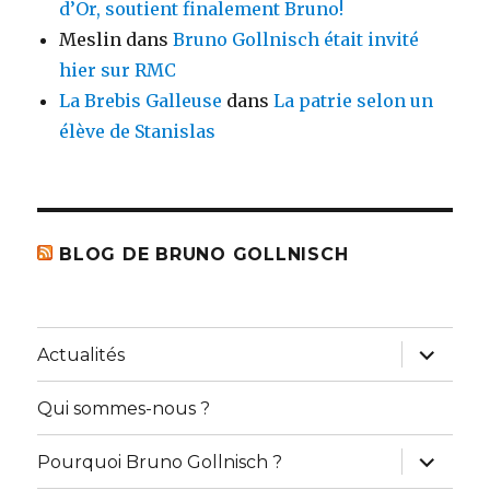
d’Or, soutient finalement Bruno!
Meslin
dans
Bruno Gollnisch était invité
hier sur RMC
La Brebis Galleuse
dans
La patrie selon un
élève de Stanislas
BLOG DE BRUNO GOLLNISCH
ouvrir
Actualités
le
sous-
menu
Qui sommes-nous ?
ouvrir
Pourquoi Bruno Gollnisch ?
le