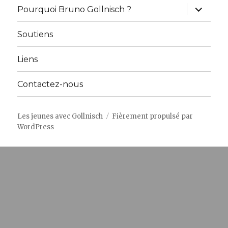
ouvrir
Pourquoi Bruno Gollnisch ?
le
sous-
menu
Soutiens
Liens
Contactez-nous
Les jeunes avec Gollnisch
Fièrement propulsé par
WordPress