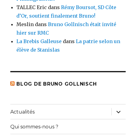
TALLEC Eric
dans
Rémy Boursot, SD Côte
d’Or, soutient finalement Bruno!
Meslin
dans
Bruno Gollnisch était invité
hier sur RMC
La Brebis Galleuse
dans
La patrie selon un
élève de Stanislas
BLOG DE BRUNO GOLLNISCH
ouvrir
Actualités
le
sous-
menu
Qui sommes-nous ?