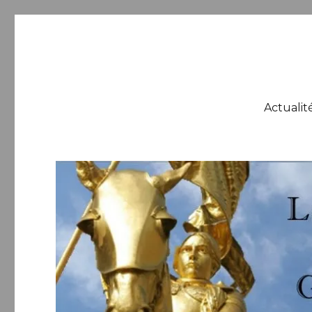
Les jeunes avec Gollnisc
Ensemble construisons l'avenir de la droite nationale
Actualit